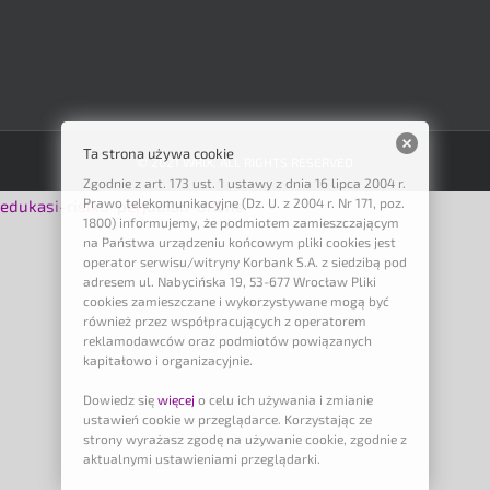
Ta strona używa cookie
© 2021 WRIX. ALL RIGHTS RESERVED
Zgodnie z art. 173 ust. 1 ustawy z dnia 16 lipca 2004 r.
Prawo telekomunikacyjne (Dz. U. z 2004 r. Nr 171, poz.
edukasi-risiko-perjudian-online
1800) informujemy, że podmiotem zamieszczającym
na Państwa urządzeniu końcowym pliki cookies jest
operator serwisu/witryny Korbank S.A. z siedzibą pod
adresem ul. Nabycińska 19, 53-677 Wrocław Pliki
cookies zamieszczane i wykorzystywane mogą być
również przez współpracujących z operatorem
reklamodawców oraz podmiotów powiązanych
kapitałowo i organizacyjnie.
Dowiedz się
więcej
o celu ich używania i zmianie
ustawień cookie w przeglądarce. Korzystając ze
strony wyrażasz zgodę na używanie cookie, zgodnie z
aktualnymi ustawieniami przeglądarki.