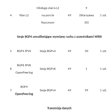
Obsługa vlan’a L2
9
4
Vlan L2
na porcie
49
(Warszawa
1 szt.
fizycznym
30)
Sesje BGP4 umożliwiające wymianę ruchu z uczestnikami WRIX
5
BGP4 IPV4
Sesja BGPv4
49
30
1 szt.
BGP6 IPV6
6
Sesja BGPv6
49
1
1 szt.
OpenPeering
BGP4
7
Sesja BGPv4
49
99
1 szt.
OpenPeering
Transmisja danych