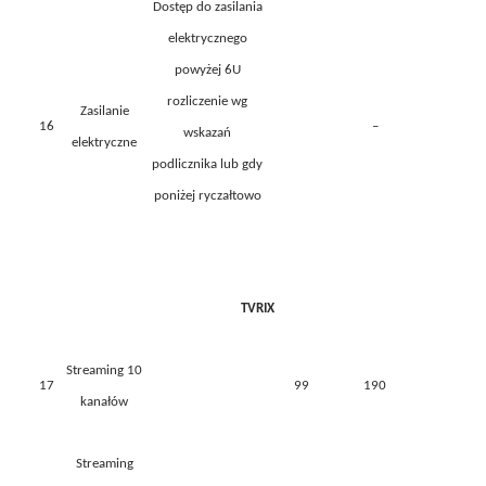
Dostęp do zasilania
elektrycznego
powyżej 6U
rozliczenie wg
Zasilanie
16
–
wskazań
elektryczne
podlicznika lub gdy
poniżej ryczałtowo
TVRIX
Streaming 10
17
99
190
kanałów
Streaming