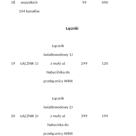
18
wszystkich
99
490
104 kanałów
Łączniki
Łącznik
światłowodowy 1J
19
ŁĄCZNIK 1J
z mufy ul.
299
120
Nabycińśka do
przełącznicy WRIX
Łącznik
światłowodowy 2J
20
ŁĄCZNIK 2J
z mufy ul.
399
199
Nabyciska do
przełącznicy WRIX