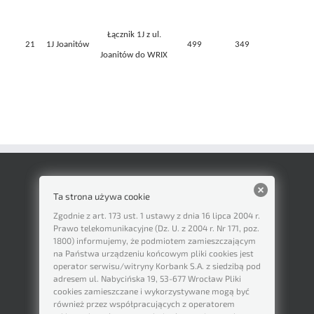
Łącznik 1J z ul.
21
1J Joanitów
499
349
Joanitów do WRIX
Ta strona używa cookie
Zgodnie z art. 173 ust. 1 ustawy z dnia 16 lipca 2004 r.
Prawo telekomunikacyjne (Dz. U. z 2004 r. Nr 171, poz.
1800) informujemy, że podmiotem zamieszczającym
na Państwa urządzeniu końcowym pliki cookies jest
operator serwisu/witryny Korbank S.A. z siedzibą pod
adresem ul. Nabycińska 19, 53-677 Wrocław Pliki
cookies zamieszczane i wykorzystywane mogą być
również przez współpracujących z operatorem