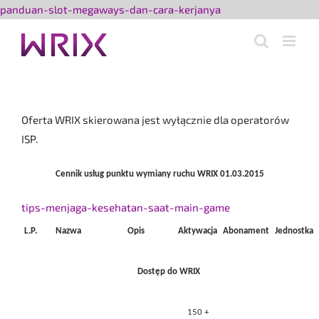
Przejdź
panduan-slot-megaways-dan-cara-kerjanya
do
zawartości
Oferta WRIX skierowana jest wyłącznie dla operatorów
ISP.
Cennik usług punktu wymiany ruchu WRIX 01.03.2015
tips-menjaga-kesehatan-saat-main-game
L.P.
Nazwa
Opis
Aktywacja
Abonament
Jednostka
Dostęp do WRIX
150 +