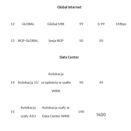
Global Internet
12
GLOBAL
Global MIX
99
0,99
1Mbps
13
BGP-GLOBAL
Sesja BGP
50
50
Data Center
Kolokacja
14
Kolokacja 1U
urządzenia w szafie
90
49
WRIX
Kolokacja
Kolokacja szafy w
15
190
1400
szafy 42U
Data Center WRIX