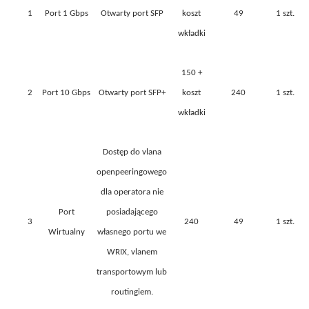
1
Port 1 Gbps
Otwarty port SFP
k
oszt
49
1 szt.
wkładki
150 +
2
Port 10 Gbps
Otwarty port SFP+
koszt
240
1 szt.
wkładki
Dostęp do vlana
openpeeringowego
dla operatora nie
Port
posiadającego
3
240
49
1 szt.
Wirtualny
własnego portu we
WRIX, vlanem
transportowym lub
routingiem.