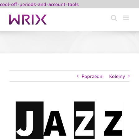
Przejdź
cool-off-periods-and-account-tools
do
zawartości
Poprzedni
Kolejny
Pokaż
większy
obrazek