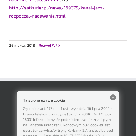
http://satkurier.pl/news/169375/kanal-jazz-
rozpoczal-nadawanie.html
26 marca, 2018
|
Rozwój WRIX
Ta strona używa cookie
Zgodnie z art. 173 ust. 1 ustawy z dnia 16 lipca 2004 r.
Prawo telekomunikacyjne (Dz. U. z 2004 r. Nr 171, poz.
1800) informujemy, że podmiotem zamieszczającym
na Państwa urządzeniu końcowym pliki cookies jest
operator serwisu/witryny Korbank S.A. z siedzibą pod
adresem ul. Nabycińska 19, 53-677 Wrocław Pliki