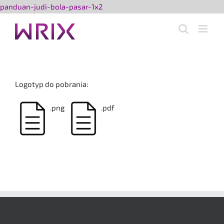
Przejdź
panduan-judi-bola-pasar-1x2
do
zawartości
Logotyp do pobrania:
.png
.pdf