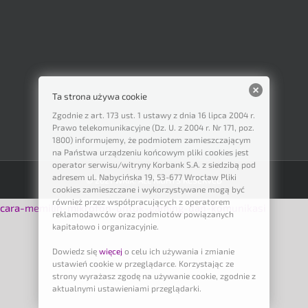
Ta strona używa cookie
Zgodnie z art. 173 ust. 1 ustawy z dnia 16 lipca 2004 r.
Prawo telekomunikacyjne (Dz. U. z 2004 r. Nr 171, poz.
1800) informujemy, że podmiotem zamieszczającym
na Państwa urządzeniu końcowym pliki cookies jest
operator serwisu/witryny Korbank S.A. z siedzibą pod
adresem ul. Nabycińska 19, 53-677 Wrocław Pliki
© 2021 WRIX. ALL RIGHTS RESERVED
cookies zamieszczane i wykorzystywane mogą być
również przez współpracujących z operatorem
cara-memilih-mikrofon-untuk-gaming-dan-komunikasi
reklamodawców oraz podmiotów powiązanych
kapitałowo i organizacyjnie.
Dowiedz się
więcej
o celu ich używania i zmianie
ustawień cookie w przeglądarce. Korzystając ze
strony wyrażasz zgodę na używanie cookie, zgodnie z
aktualnymi ustawieniami przeglądarki.