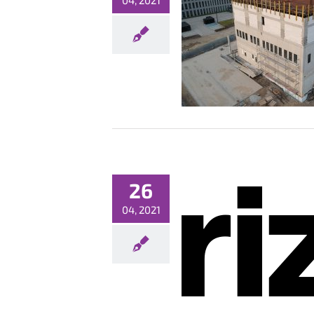
04, 2021
ietniowa galeria Data Center
Fotorelacje
Nowości
26
04, 2021
chomiliśmy peering do VERIZON
CDN (EDGECAST CDN)
Bez kategorii