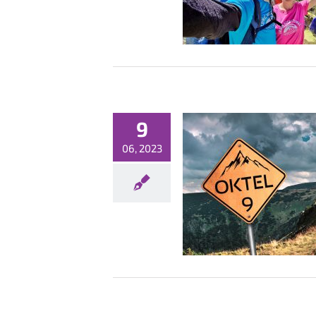
9
06, 2023
szyła rejestracja na OKTEL 9!
Konferencje
Nowości