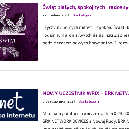
Świąt białych, spokojnych i radosn
22 grudnia, 2021
|
Bez kategorii
Życzymy pełnych miłości i spokoju Świąt Bo
rodzinnym gronie, wytchnienia i zasłużon
będzie czasem nowych horyzontów ?, rozwoju
NOWY UCZESTNIK WRIX – BRK NETW
3 października, 2021
|
Bez kategorii
Miło nam poinformować, że od dnia 03.10.20
BRK NETWORK DEVICES z Nowej Rudy. BRK N
usług telekomunikacyjnych, działający na tere