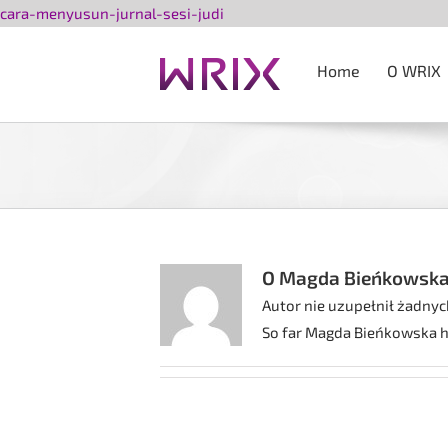
Przejdź
cara-menyusun-jurnal-sesi-judi
do
zawartości
Home
O WRIX
O
Magda Bieńkowsk
Autor nie uzupełnił żadny
So far Magda Bieńkowska ha