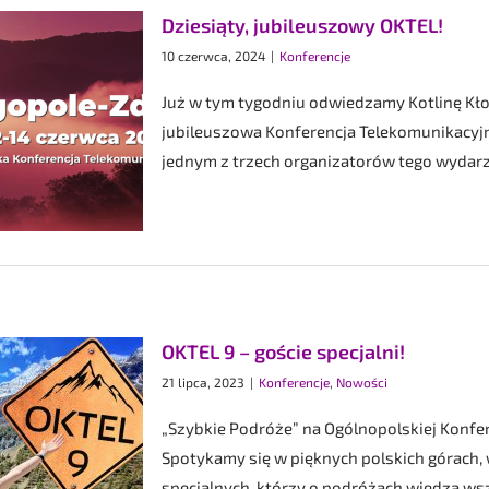
Dziesiąty, jubileuszowy OKTEL!
10 czerwca, 2024
|
Konferencje
Już w tym tygodniu odwiedzamy Kotlinę Kłod
jubileuszowa Konferencja Telekomunikacyjna
jednym z trzech organizatorów tego wydarzen
OKTEL 9 – goście specjalni!
21 lipca, 2023
|
Konferencje
,
Nowości
„Szybkie Podróże” na Ogólnopolskiej Konfe
Spotykamy się w pięknych polskich górach, 
specjalnych, którzy o podróżach wiedzą wsz