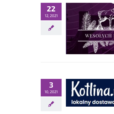
22
12, 2021
Świąt białych, spokojnych i
dosnych w rodzinnym gronie?
Bez kategorii
3
OWY UCZESTNIK WRIX – BRK
TWORK DEVICES z Nowej Rudy
10, 2021
Bez kategorii