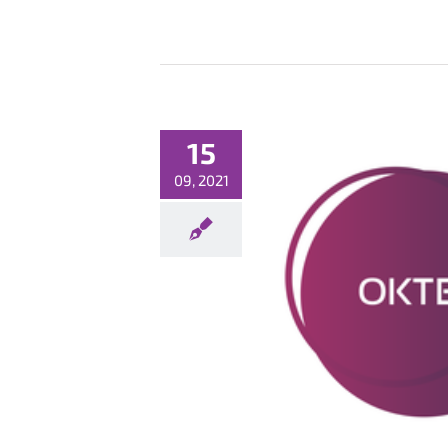
15
09, 2021
OKTEL 7 już za nami!
Bez kategorii