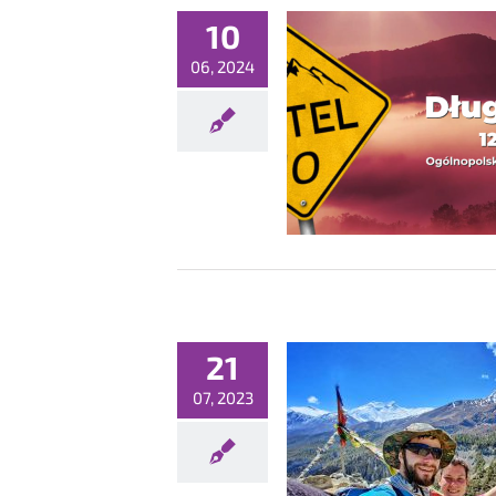
10
06, 2024
ziesiąty, jubileuszowy OKTEL!
Konferencje
21
07, 2023
OKTEL 9 – goście specjalni!
Konferencje
Nowości