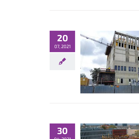
20
07, 2021
Lipcowa galeria Data Center
Bez kategorii
30