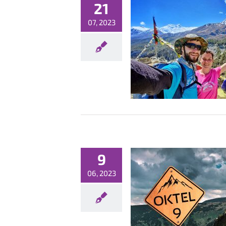
21
07, 2023
OKTEL 9 – goście specjalni!
Konferencje
Nowości
9
06, 2023
szyła rejestracja na OKTEL 9!
Konferencje
Nowości