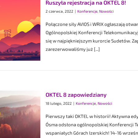
Ruszyła rejestracja na OKTEL 8!
2 czerwca, 2022
|
Konferencje
,
Nowości
Połączone siły AVIOS i WRIX ogłaszają otwa
Ogólnopolskiej Konferencji Telekomunikacy
się w najpiękniejszym kurorcie Sudetów. Z
zarezerwowaliśmy już [...]
OKTEL 8 zapowiedziany
18 lutego, 2022
|
Konferencje
,
Nowości
Pierwszy taki OKTEL w historii! Aktywna edyc
Ósma odsłona ogólnopolskiej Konferencji T
wspaniałych Górach Izerskich! 14-16 września