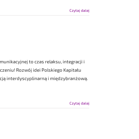
Czytaj dalej
unikacyjnej to czas relaksu, integracji i
niu! Rozwój idei Polskiego Kapitału
ncją interdyscyplinarną i międzybranżową.
Czytaj dalej