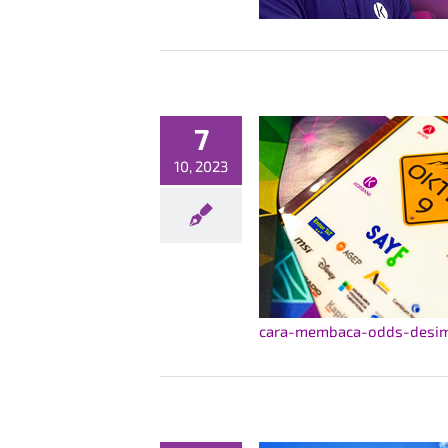
7
10, 2023
WRIX na OKTELU
Konferencje
cara-membaca-odds-desima