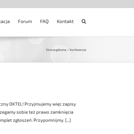
kacja
Forum
FAQ
Kontakt
Strona główna
Konferencje
czny OKTEL! Przyjmujemy więc zapisy
strzegamy sobie też prawo zamknięcia
mplet zgłoszeń. Przypomnijmy. [...]