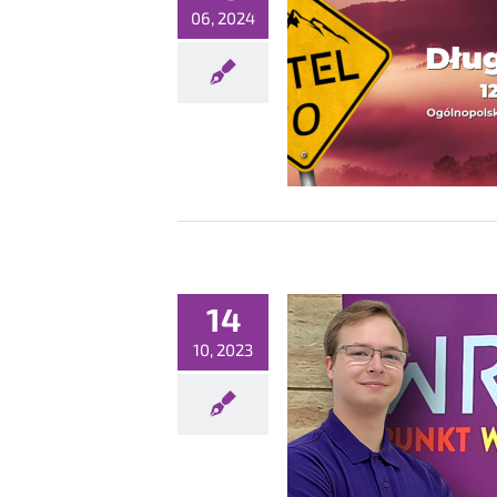
06, 2024
ziesiąty, jubileuszowy OKTEL!
Konferencje
14
10, 2023
WRIX na ZTKiG
Konferencje