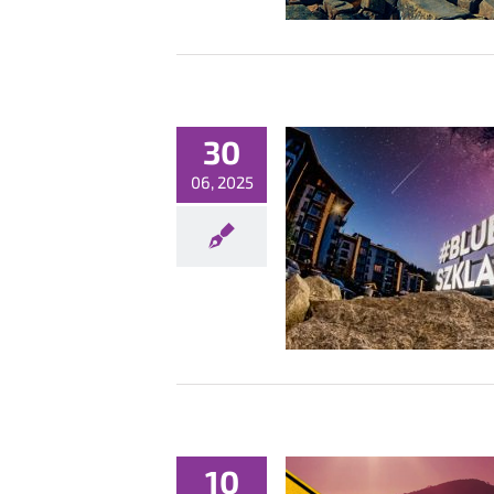
30
06, 2025
TEL powraca w nowym stylu!
Konferencje
10