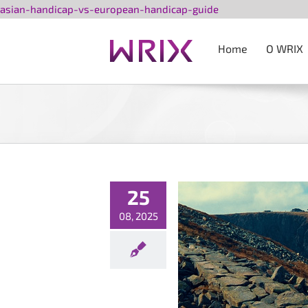
Przejdź
asian-handicap-vs-european-handicap-guide
do
zawartości
Home
O WRIX
25
08, 2025
atnie wolne miejsca na OKTEL!
Konferencje
Nowości