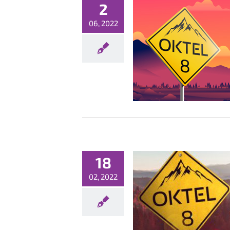
2
06, 2022
szyła rejestracja na OKTEL 8!
Konferencje
Nowości
18
02, 2022
OKTEL 8 zapowiedziany
Konferencje
Nowości