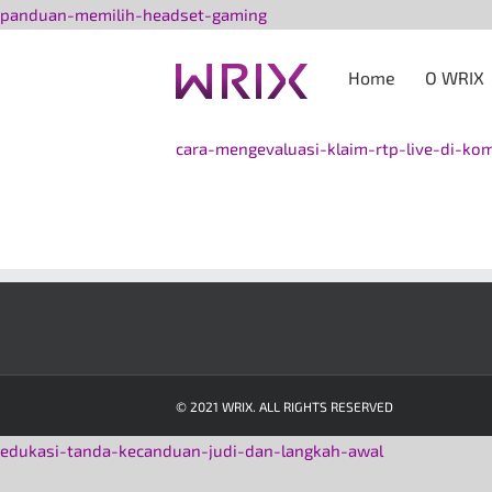
Przejdź
panduan-memilih-headset-gaming
do
zawartości
Home
O WRIX
cara-mengevaluasi-klaim-rtp-live-di-ko
© 2021 WRIX. ALL RIGHTS RESERVED
edukasi-tanda-kecanduan-judi-dan-langkah-awal