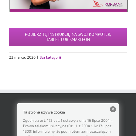
POBIERZ TĘ INSTRUKCJĘ NA SWÓJ KOMPUTER,
TABLET LUB SMARTFON
23 marca, 2020
|
Bez kategorii
Ta strona używa cookie
Zgodnie z art. 173 ust. 1 ustawy z dnia 16 lipca 2004 r.
Prawo telekomunikacyjne (Dz. U. z 2004 r. Nr 171, poz.
1800) informujemy, że podmiotem zamieszczającym