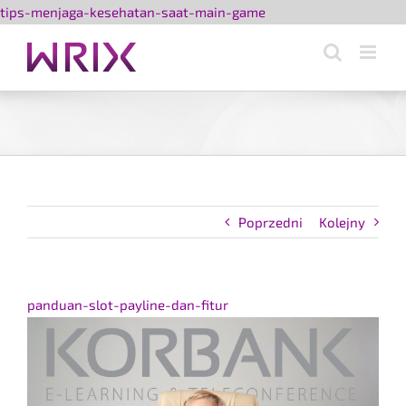
Przejdź
tips-menjaga-kesehatan-saat-main-game
do
zawartości
Poprzedni
Kolejny
Pokaż
panduan-slot-payline-dan-fitur
większy
obrazek