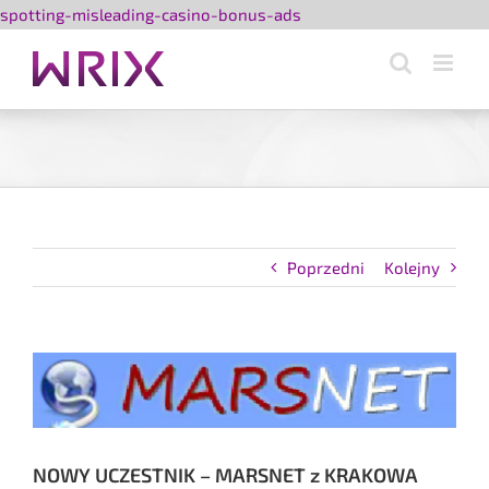
Przejdź
spotting-misleading-casino-bonus-ads
do
zawartości
Poprzedni
Kolejny
Pokaż
większy
obrazek
NOWY UCZESTNIK – MARSNET z KRAKOWA