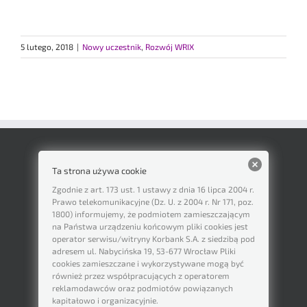
5 lutego, 2018
|
Nowy uczestnik
,
Rozwój WRIX
Ta strona używa cookie
Zgodnie z art. 173 ust. 1 ustawy z dnia 16 lipca 2004 r.
Prawo telekomunikacyjne (Dz. U. z 2004 r. Nr 171, poz.
1800) informujemy, że podmiotem zamieszczającym
na Państwa urządzeniu końcowym pliki cookies jest
operator serwisu/witryny Korbank S.A. z siedzibą pod
adresem ul. Nabycińska 19, 53-677 Wrocław Pliki
cookies zamieszczane i wykorzystywane mogą być
również przez współpracujących z operatorem
reklamodawców oraz podmiotów powiązanych
kapitałowo i organizacyjnie.