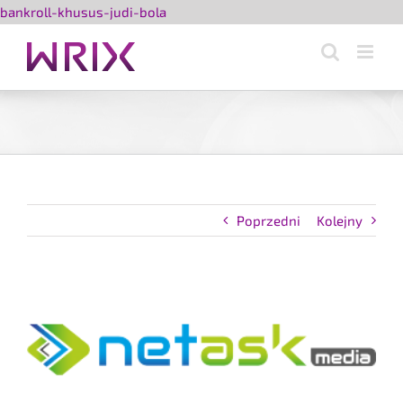
Przejdź
bankroll-khusus-judi-bola
do
zawartości
Poprzedni
Kolejny
Pokaż
większy
obrazek