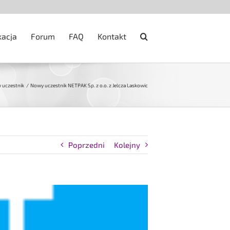
kacja
Forum
FAQ
Kontakt
 uczestnik
Nowy uczestnik NETPAK Sp. z o.o. z Jelcza Laskowic
Poprzedni
Kolejny