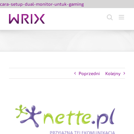
Przejdź
cara-setup-dual-monitor-untuk-gaming
do
zawartości
Poprzedni
Kolejny
Pokaż
większy
obrazek