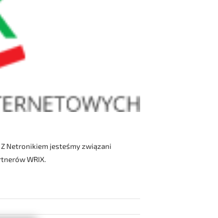
. Z Netronikiem jesteśmy związani
artnerów WRIX.