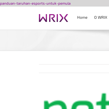
Przejdź
panduan-taruhan-esports-untuk-pemula
do
zawartości
Home
O WRIX
Pokaż
większy
obrazek