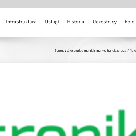
Infrastruktura
Usługi
Historia
Uczestnicy
Kolo
Strona główna
guide-memilih-market-handicap-asia
Nowy