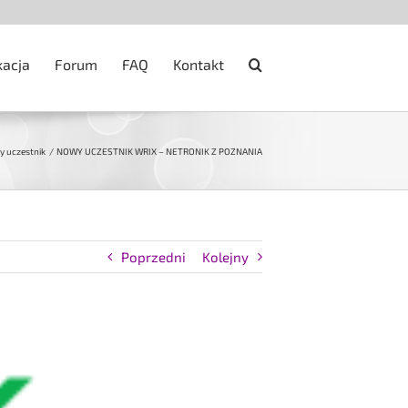
kacja
Forum
FAQ
Kontakt
 uczestnik
NOWY UCZESTNIK WRIX – NETRONIK Z POZNANIA
Poprzedni
Kolejny