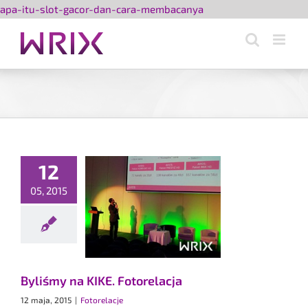
Przejdź
apa-itu-slot-gacor-dan-cara-membacanya
do
zawartości
12
05, 2015
śmy na KIKE.
torelacja
Fotorelacje
Byliśmy na KIKE. Fotorelacja
12 maja, 2015
|
Fotorelacje