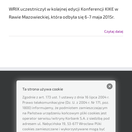
WRIX uczestniczył w kolejnej edycji Konferencji KIKE w
Rawie Mazowieckiej, która odbyła się 6-7 maja 2015r.
Czytaj dalej
Ta strona używa cookie
Zgodnie z art. 173 ust. 1 ustawy z dnia 16 lipca 2004 r.
Prawo telekomunikacyjne (Dz. U. z 2004 r. Nr 171, poz.
1800) informujemy, że podmiotem zamieszczającym
na Państwa urządzeniu końcowym pliki cookies jest
operator serwisu/witryny Korbank S.A. z siedzibą pod
adresem ul. Nabycińska 19, 53-677 Wrocław Pliki
cookies zamieszczane i wykorzystywane mogą być