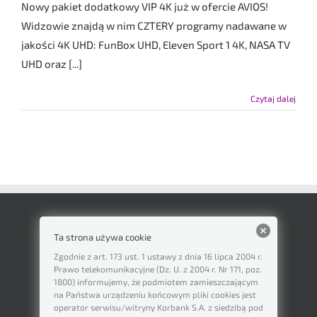
Nowy pakiet dodatkowy VIP 4K już w ofercie AVIOS!
Widzowie znajdą w nim CZTERY programy nadawane w
jakości 4K UHD: FunBox UHD, Eleven Sport 1 4K, NASA TV
UHD oraz [...]
Czytaj dalej
Ta strona używa cookie
Zgodnie z art. 173 ust. 1 ustawy z dnia 16 lipca 2004 r.
Prawo telekomunikacyjne (Dz. U. z 2004 r. Nr 171, poz.
1800) informujemy, że podmiotem zamieszczającym
na Państwa urządzeniu końcowym pliki cookies jest
operator serwisu/witryny Korbank S.A. z siedzibą pod