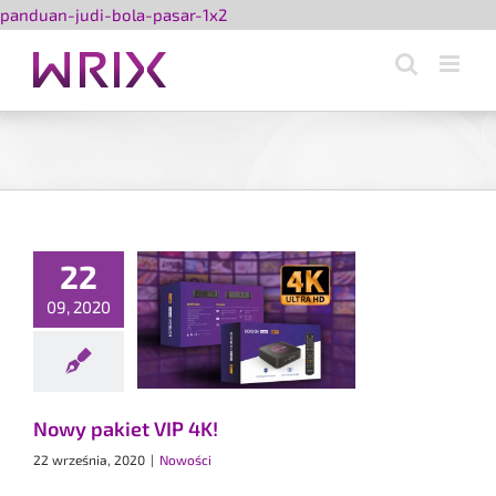
Przejdź
panduan-judi-bola-pasar-1x2
do
zawartości
22
09, 2020
akiet VIP 4K!
Nowości
Nowy pakiet VIP 4K!
22 września, 2020
|
Nowości