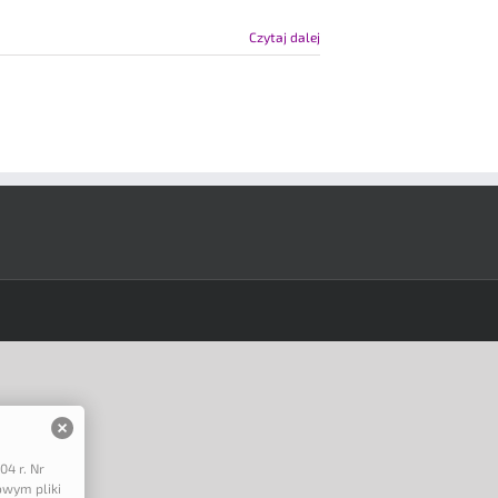
Czytaj dalej
04 r. Nr
owym pliki