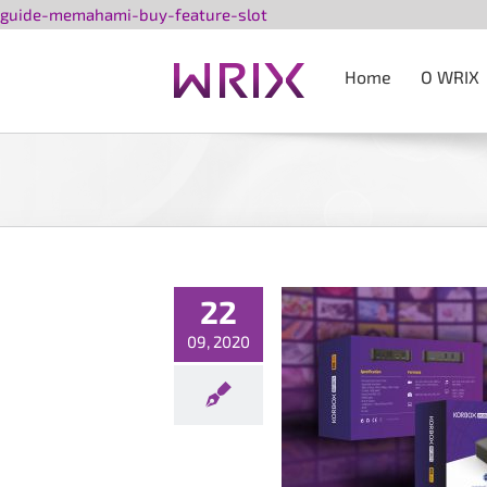
Przejdź
guide-memahami-buy-feature-slot
do
zawartości
Home
O WRIX
22
09, 2020
Nowy pakiet VIP 4K!
Nowości