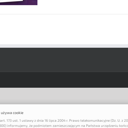
a używa cookie
art. 173 ust. 1 ustawy z dnia 16 lipca 2004 r. Prawo telekomunikacyjne (Dz. U. z 20
 1800) informujemy, że podmiotem zamieszczającym na Państwa urządzeniu końc