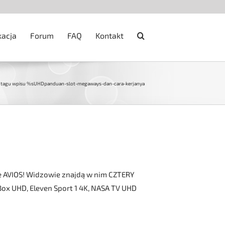
kacja
Forum
FAQ
Kontakt
ć tagu wpisu %s
UHD
panduan-slot-megaways-dan-cara-kerjanya
e AVIOS! Widzowie znajdą w nim CZTERY
ox UHD, Eleven Sport 1 4K, NASA TV UHD