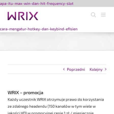
Przejdź
apa-itu-max-win-dan-hit-frequency-slot
do
zawartości
cara-mengatur-hotkey-dan-keybind-efisien
Poprzedni
Kolejny
WRIX – promocja
Każdy uczestnik WRIX otrzymuje prawo do korzystania
ze zdalnego headendu (150 kanałów w tym wiele w
jakości HD) w promocyjnej cenie 1 zł / miesięcznie.