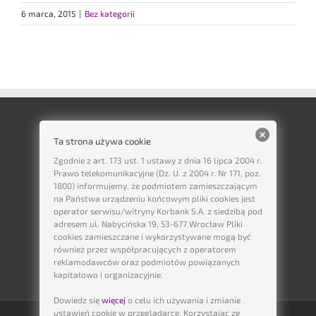
6 marca, 2015
|
Bez kategorii
Ta strona używa cookie
Zgodnie z art. 173 ust. 1 ustawy z dnia 16 lipca 2004 r.
Prawo telekomunikacyjne (Dz. U. z 2004 r. Nr 171, poz.
1800) informujemy, że podmiotem zamieszczającym
na Państwa urządzeniu końcowym pliki cookies jest
operator serwisu/witryny Korbank S.A. z siedzibą pod
adresem ul. Nabycińska 19, 53-677 Wrocław Pliki
cookies zamieszczane i wykorzystywane mogą być
również przez współpracujących z operatorem
reklamodawców oraz podmiotów powiązanych
kapitałowo i organizacyjnie.
Dowiedz się
więcej
o celu ich używania i zmianie
ustawień cookie w przeglądarce. Korzystając ze