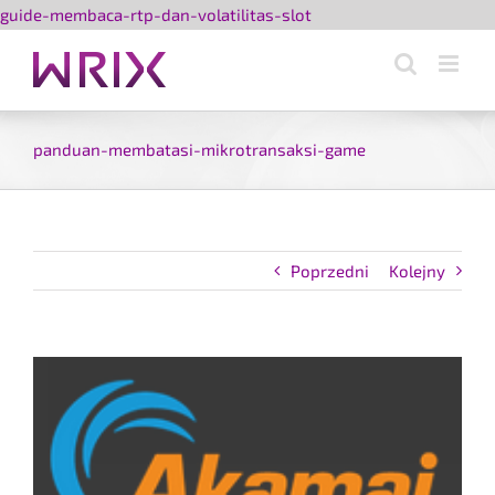
Przejdź
guide-membaca-rtp-dan-volatilitas-slot
do
zawartości
panduan-membatasi-mikrotransaksi-game
Poprzedni
Kolejny
Pokaż
większy
obrazek