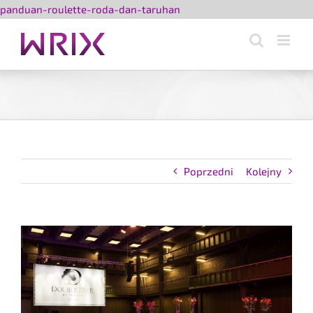
Przejdź
panduan-roulette-roda-dan-taruhan
do
zawartości
Poprzedni
Kolejny
Pokaż
większy
obrazek