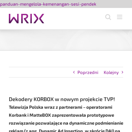
Przejdź
panduan-mengelola-kemenangan-sesi-pendek
do
zawartości
Poprzedni
Kolejny
Dekodery KORBOX w nowym projekcie TVP!
Telewizja Polska wraz z partnerami – operatorami
Korbank i MatteBOX zaprezentowała prototypowe
rozwiązanie pozwalające na dynamiczne podmienianie
reklam (z ang. Dynamic Ad Insertion, w skrócie DAI) na