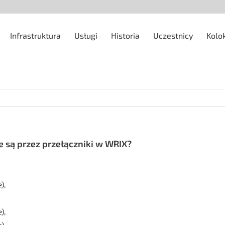
Infrastruktura
Usługi
Historia
Uczestnicy
Kolo
e są przez przełączniki w WRIX?
),
),