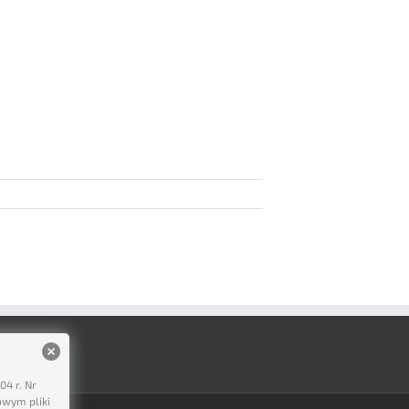
04 r. Nr
owym pliki