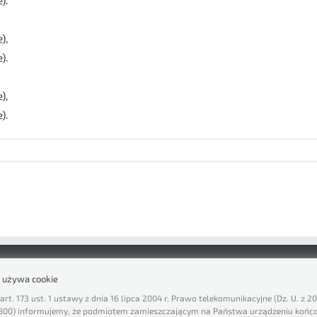
).
),
).
),
).
a używa cookie
art. 173 ust. 1 ustawy z dnia 16 lipca 2004 r. Prawo telekomunikacyjne (Dz. U. z 20
 1800) informujemy, że podmiotem zamieszczającym na Państwa urządzeniu końc