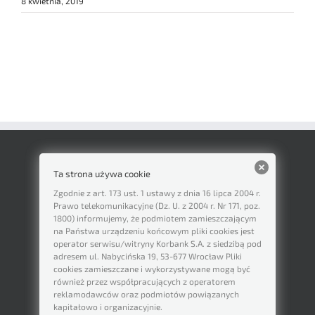
8 kwietnia, 2019
Ta strona używa cookie
Zgodnie z art. 173 ust. 1 ustawy z dnia 16 lipca 2004 r.
Prawo telekomunikacyjne (Dz. U. z 2004 r. Nr 171, poz.
1800) informujemy, że podmiotem zamieszczającym
na Państwa urządzeniu końcowym pliki cookies jest
operator serwisu/witryny Korbank S.A. z siedzibą pod
adresem ul. Nabycińska 19, 53-677 Wrocław Pliki
cookies zamieszczane i wykorzystywane mogą być
również przez współpracujących z operatorem
reklamodawców oraz podmiotów powiązanych
kapitałowo i organizacyjnie.