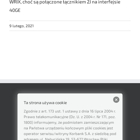
WRIX, choć są połączone łącznikiem 2J na interfejsie
40GE
9 lutego, 2021
Ta strona używa cookie
Zgodnie z art. 173 ust. 1 ustawy z dnia 16 lipca 2004 r.
Prawo telekomunikacyjne (Dz. U. z 2004 r. Nr 171, poz.
1800) informujemy, że podmiotem zamieszczającym
na Państwa urządzeniu końcowym pliki cookies jest
operator serwisu/witryny Korbank S.A. z siedzibą pod
adresem ul. Nabycińska 19, 53-677 Wrocław Pliki