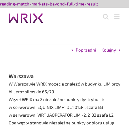
Przejdź
reading-match-markets-beyond-full-time-result
do
zawartości
Poprzedni
Kolejny
Warszawa
W Warszawie WRIX możecie znaleźć w budynku LIM przy
Al. Jerozolimskie 65/79
Węzeł WRIX ma 2 niezależne punkty dystrybucji:
w serwerowni EQUINIX LIM+1 DC1 01.34, szafa B3
w serwerowni VIRTUAOPERATOR LIM -2, 2133 szafa L2
Oba węzły stanowią niezależne punkty odbioru usług