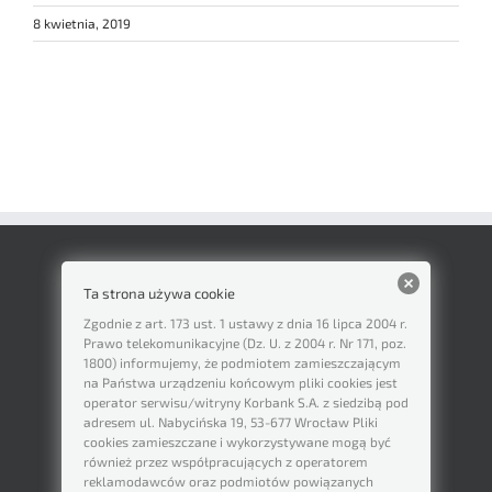
8 kwietnia, 2019
Ta strona używa cookie
Zgodnie z art. 173 ust. 1 ustawy z dnia 16 lipca 2004 r.
Prawo telekomunikacyjne (Dz. U. z 2004 r. Nr 171, poz.
1800) informujemy, że podmiotem zamieszczającym
na Państwa urządzeniu końcowym pliki cookies jest
operator serwisu/witryny Korbank S.A. z siedzibą pod
adresem ul. Nabycińska 19, 53-677 Wrocław Pliki
cookies zamieszczane i wykorzystywane mogą być
również przez współpracujących z operatorem
reklamodawców oraz podmiotów powiązanych