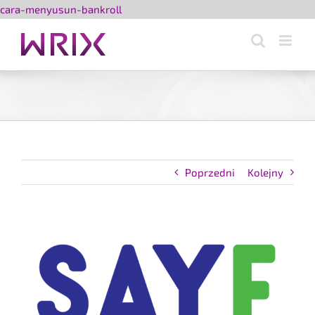
Przejdź
cara-menyusun-bankroll
do
zawartości
Poprzedni
Kolejny
Pokaż
większy
obrazek