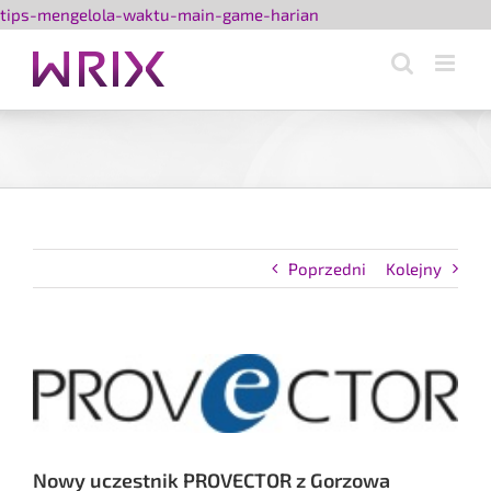
Przejdź
tips-mengelola-waktu-main-game-harian
do
zawartości
Poprzedni
Kolejny
Pokaż
większy
obrazek
Nowy uczestnik PROVECTOR z Gorzowa