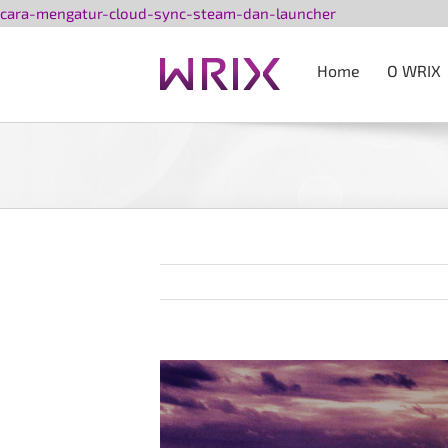
Przejdź
cara-mengatur-cloud-sync-steam-dan-launcher
do
zawartości
Home
O WRIX
Pokaż
większy
obrazek