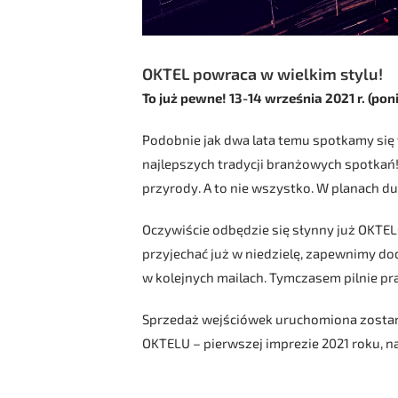
OKTEL powraca w wielkim stylu!
To już pewne! 13-14 września 2021 r. (po
Podobnie jak dwa lata temu spotkamy się
najlepszych tradycji branżowych spotkań!
przyrody. A to nie wszystko. W planach dużo
Oczywiście odbędzie się słynny już OKTE
przyjechać już w niedzielę, zapewnimy do
w kolejnych mailach. Tymczasem pilnie pr
Sprzedaż wejściówek uruchomiona zostan
OKTELU – pierwszej imprezie 2021 roku, na