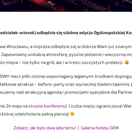
niedziałek-wtorek) odbędzie się siódma edycja Ogólnopolskiej Ko
 we Wrocławiu, a impreza odbędzie się w dobrze Wam już znany
 Zapewniamy unikalną atmosferę, pyszne jedzenie i wieczorną im
 mięsa – nie tylko na grill, ale i w treści soczystych prelekcji.
LOWY mecz piłki nożnej wspomagany legalnymi środkami dopingują
datkowe atrakcje – before-party oraz wycieczkę śladem tajemnic 
acujemy nad atrakcyjną agendą i promocjami specjalnie dla Partne
ie 24 maja na
stronie konferencji
. Liczba miejsc ograniczona! Wa
 której odetchniecie pełną piersią!
Zobacz, jak było dwa lata temu!
|
Galeria hotelu GEM