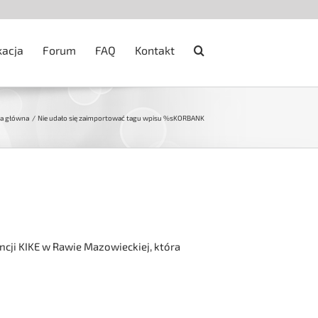
kacja
Forum
FAQ
Kontakt
a główna
Nie udało się zaimportować tagu wpisu %s
KORBANK
ncji KIKE w Rawie Mazowieckiej, która