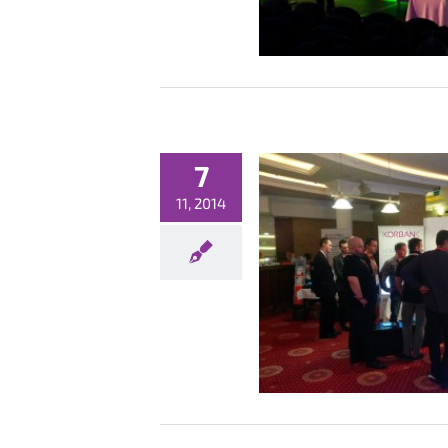
7
11, 2014
WRIX na 14 Konferencji ISP
InetMeeting
Konferencje