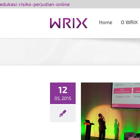
Przejdź
edukasi-risiko-perjudian-online
do
zawartości
Home
O WRIX
12
05, 2015
śmy na KIKE.
torelacja
otorelacje