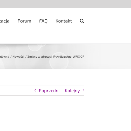
kacja
Forum
FAQ
Kontakt
 główna
Nowości
Zmiany w adresacji IPv4 dla usługi WRIX OP
Poprzedni
Kolejny