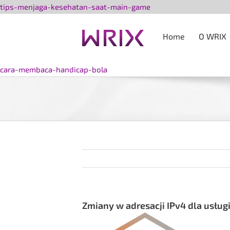
Przejdź
tips-menjaga-kesehatan-saat-main-game
do
zawartości
Home
O WRIX
cara-membaca-handicap-bola
Zmiany w adresacji IPv4 dla usług