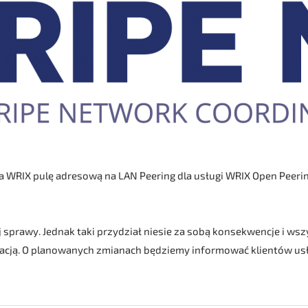
la WRIX pulę adresową na LAN Peering dla usługi WRIX Open Peerin
 sprawy. Jednak taki przydział niesie za sobą konsekwencje i wsz
cją. O planowanych zmianach będziemy informować klientów usł