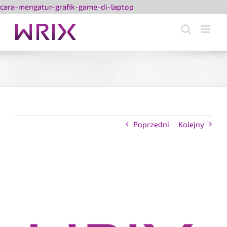
Przejdź
cara-mengatur-grafik-game-di-laptop
do
zawartości
Poprzedni
Kolejny
Pokaż
większy
obrazek