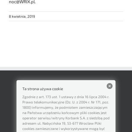
noc@WRIX.pl.
8 kwietnia, 2019
Ta strona używa cookie
Zgodnie z art. 173 ust. 1 ustawy z dnia 16 lipca 2004 r.
Prawo telekomunikacyjne (Dz. U. z 2004 r. Nr 171, poz.
1800) informujemy, że podmiotem zamieszczającym
na Państwa urządzeniu końcowym pliki cookies jest
operator serwisu/witryny Korbank S.A. z siedzibą pod
adresem ul. Nabycińska 19, 53-677 Wrocław Pliki
cookies zamieszczane i wykorzystywane mogą być