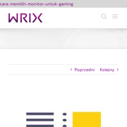
Przejdź
cara-memilih-monitor-untuk-gaming
do
zawartości
Poprzedni
Kolejny
Pokaż
większy
obrazek