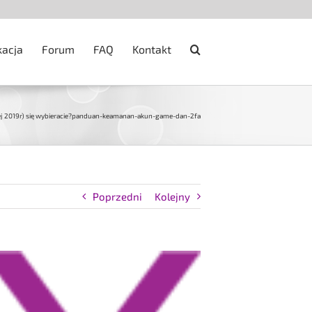
kacja
Forum
FAQ
Kontakt
j 2019r) się wybieracie?
panduan-keamanan-akun-game-dan-2fa
Poprzedni
Kolejny