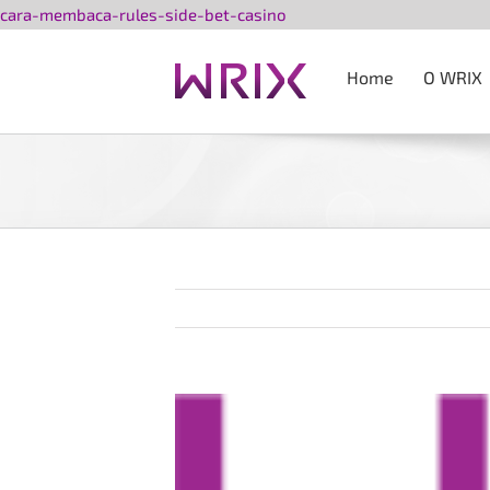
Przejdź
cara-membaca-rules-side-bet-casino
do
zawartości
Home
O WRIX
Pokaż
większy
obrazek