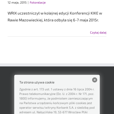
12 maja, 2015
|
Fotorelacje
WRIX uczestniczył w kolejnej edycji Konferencji KIKE w
Rawie Mazowieckiej, która odbyła się 6-7 maja 2015r.
Czytaj dalej
Ta strona używa cookie
Zgodnie z art. 173 ust. 1 ustawy z dnia 16 lipca 2004 r.
Prawo telekomunikacyjne (Dz. U. z 2004 r. Nr 171, poz.
1800) informujemy, że podmiotem zamieszczającym
na Państwa urządzeniu końcowym pliki cookies jest
operator serwisu/witryny Korbank S.A. z siedzibą pod
adresem ul. Nabycińska 19, 53-677 Wrocław Pliki