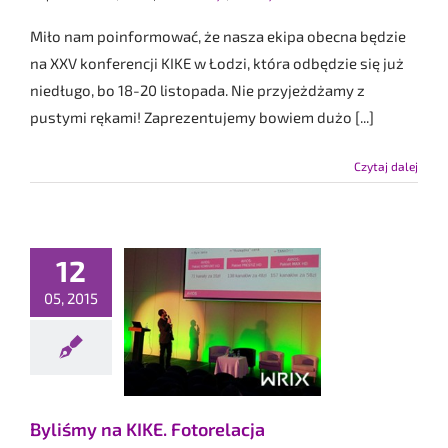
Miło nam poinformować, że nasza ekipa obecna będzie
na XXV konferencji KIKE w Łodzi, która odbędzie się już
niedługo, bo 18-20 listopada. Nie przyjeżdżamy z
pustymi rękami! Zaprezentujemy bowiem dużo [...]
Czytaj dalej
12
05, 2015
śmy na KIKE.
torelacja
Fotorelacje
Byliśmy na KIKE. Fotorelacja