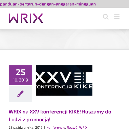
Przejdź
panduan-bertaruh-dengan-anggaran-mingguan
do
zawartości
a
25
cji
10, 2019
my
 z
ą!
WRIX na XXV konferencji KIKE! Ruszamy do
je
Łodzi z promocją!
RIX
25 października, 2019
|
Konferencje
,
Rozwój WRIX