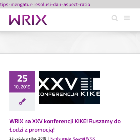
Przejdź
tips-mengatur-resolusi-dan-aspect-ratio
do
zawartości
25
IX na XXV
10, 2019
erencji KIKE!
my do Łodzi z
romocją!
ncje
Rozwój WRIX
WRIX na XXV konferencji KIKE! Ruszamy do
Łodzi z promocją!
25 października, 2019
|
Konferencje
,
Rozwój WRIX