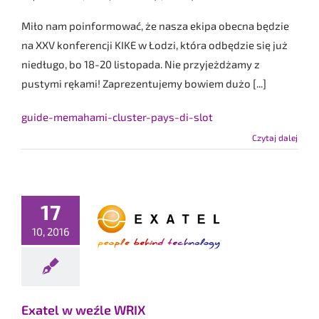
Miło nam poinformować, że nasza ekipa obecna będzie
na XXV konferencji KIKE w Łodzi, która odbędzie się już
niedługo, bo 18-20 listopada. Nie przyjeżdżamy z
pustymi rękami! Zaprezentujemy bowiem dużo [...]
guide-memahami-cluster-pays-di-slot
Czytaj dalej
17
 w weźle WRIX
10, 2016
wy uczestnik
Exatel w weźle WRIX