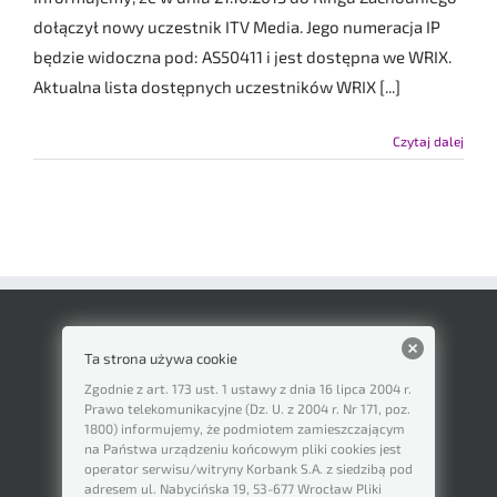
dołączył nowy uczestnik ITV Media. Jego numeracja IP
będzie widoczna pod: AS50411 i jest dostępna we WRIX.
Aktualna lista dostępnych uczestników WRIX [...]
Czytaj dalej
Ta strona używa cookie
Zgodnie z art. 173 ust. 1 ustawy z dnia 16 lipca 2004 r.
Prawo telekomunikacyjne (Dz. U. z 2004 r. Nr 171, poz.
1800) informujemy, że podmiotem zamieszczającym
na Państwa urządzeniu końcowym pliki cookies jest
operator serwisu/witryny Korbank S.A. z siedzibą pod
adresem ul. Nabycińska 19, 53-677 Wrocław Pliki