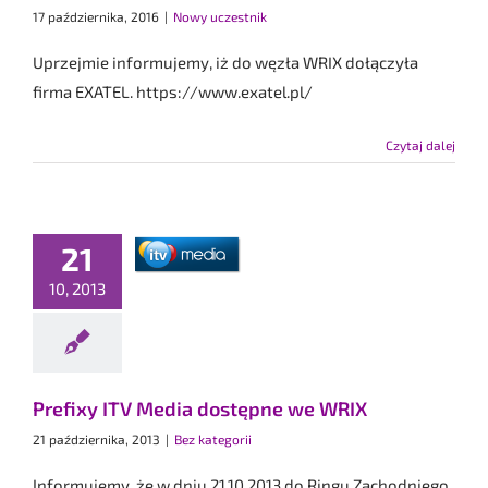
17 października, 2016
|
Nowy uczestnik
Uprzejmie informujemy, iż do węzła WRIX dołączyła
firma EXATEL. https://www.exatel.pl/
Czytaj dalej
21
xy ITV Media
pne we WRIX
10, 2013
ez kategorii
Prefixy ITV Media dostępne we WRIX
21 października, 2013
|
Bez kategorii
Informujemy, że w dniu 21.10.2013 do Ringu Zachodniego