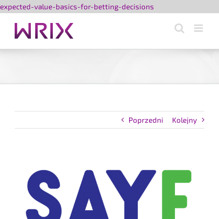
Przejdź
expected-value-basics-for-betting-decisions
do
zawartości
Poprzedni
Kolejny
Pokaż
większy
obrazek