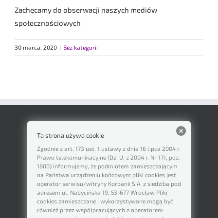
Zachęcamy do obserwacji naszych mediów
społecznościowych
30 marca, 2020
|
Bez kategorii
Ta strona używa cookie
Zgodnie z art. 173 ust. 1 ustawy z dnia 16 lipca 2004 r.
Prawo telekomunikacyjne (Dz. U. z 2004 r. Nr 171, poz.
1800) informujemy, że podmiotem zamieszczającym
na Państwa urządzeniu końcowym pliki cookies jest
operator serwisu/witryny Korbank S.A. z siedzibą pod
adresem ul. Nabycińska 19, 53-677 Wrocław Pliki
cookies zamieszczane i wykorzystywane mogą być
również przez współpracujących z operatorem