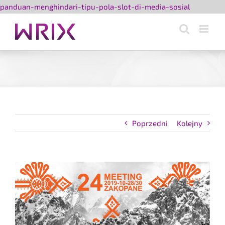
Przejdź
panduan-menghindari-tipu-pola-slot-di-media-sosial
do
zawartośc
Poprzedni
Kolejny
Pokaż
większy
obrazek