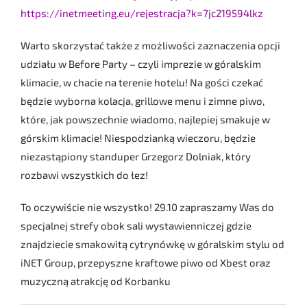
https://inetmeeting.eu/rejestracja?k=7jc219594lkz
Warto skorzystać także z możliwości zaznaczenia opcji
udziału w Before Party – czyli imprezie w góralskim
klimacie, w chacie na terenie hotelu! Na gości czekać
będzie wyborna kolacja, grillowe menu i zimne piwo,
które, jak powszechnie wiadomo, najlepiej smakuje w
górskim klimacie! Niespodzianką wieczoru, będzie
niezastąpiony standuper Grzegorz Dolniak, który
rozbawi wszystkich do łez!
To oczywiście nie wszystko! 29.10 zapraszamy Was do
specjalnej strefy obok sali wystawienniczej gdzie
znajdziecie smakowitą cytrynówkę w góralskim stylu od
iNET Group, przepyszne kraftowe piwo od Xbest oraz
muzyczną atrakcję od Korbanku