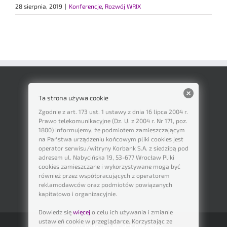
28 sierpnia, 2019
|
Konferencje
,
Rozwój WRIX
Ta strona używa cookie
Zgodnie z art. 173 ust. 1 ustawy z dnia 16 lipca 2004 r.
Prawo telekomunikacyjne (Dz. U. z 2004 r. Nr 171, poz.
1800) informujemy, że podmiotem zamieszczającym
na Państwa urządzeniu końcowym pliki cookies jest
operator serwisu/witryny Korbank S.A. z siedzibą pod
adresem ul. Nabycińska 19, 53-677 Wrocław Pliki
cookies zamieszczane i wykorzystywane mogą być
również przez współpracujących z operatorem
reklamodawców oraz podmiotów powiązanych
kapitałowo i organizacyjnie.
Dowiedz się
więcej
o celu ich używania i zmianie
ustawień cookie w przeglądarce. Korzystając ze
© 2021 WRIX. ALL RIGHTS RESERVED