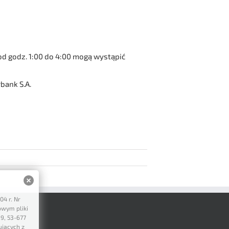
 od godz. 1:00 do 4:00 mogą wystąpić
bank S.A.
04 r. Nr
owym pliki
19, 53-677
ujących z