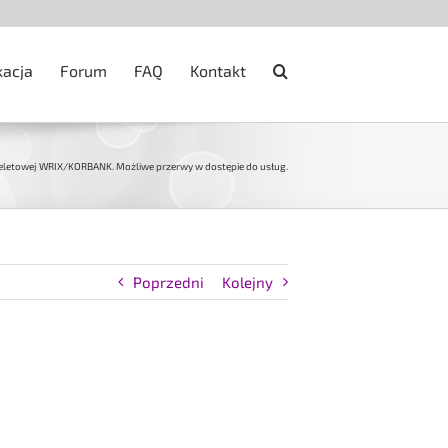
kacja
Forum
FAQ
Kontakt
kieletowej WRIX/KORBANK. Możliwe przerwy w dostępie do usług.
Poprzedni
Kolejny