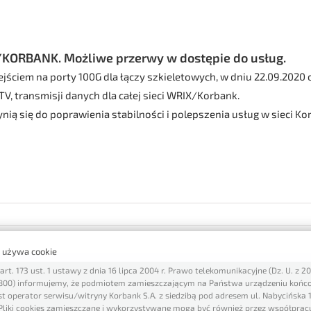
/KORBANK. Możliwe przerwy w dostępie do usług.
ejściem na porty 100G dla łączy szkieletowych, w dniu 22.09.2020
TV, transmisji danych dla całej sieci WRIX/Korbank.
nią się do poprawienia stabilności i polepszenia usług w sieci Kor
a używa cookie
art. 173 ust. 1 ustawy z dnia 16 lipca 2004 r. Prawo telekomunikacyjne (Dz. U. z 20
 1800) informujemy, że podmiotem zamieszczającym na Państwa urządzeniu końc
est operator serwisu/witryny Korbank S.A. z siedzibą pod adresem ul. Nabycińska 
liki cookies zamieszczane i wykorzystywane mogą być również przez współprac