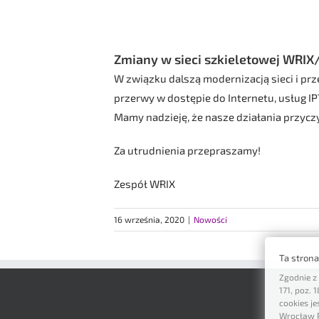
Zmiany w sieci szkieletowej WRIX
W związku dalszą modernizacją sieci i prz
przerwy w dostępie do Internetu, usług IP
Mamy nadzieję, że nasze działania przyczy
Za utrudnienia przepraszamy!
Zespół WRIX
16 września, 2020
|
Nowości
Ta stron
Zgodnie z 
171, poz.
cookies j
Wrocław P